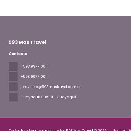
593 Mas Travel
Contacto
+593 997710011
+593 997710011
jordy.riera@593mastravel.com.ec
Guayaquil
, 091901 - Guayaquil
Todos los derechos reservados 593 Mas Travel © 2026
Política 