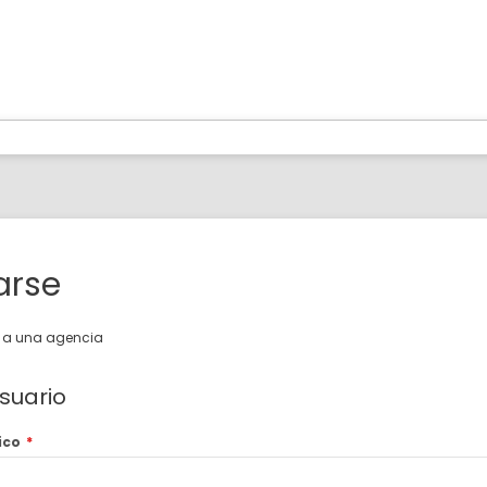
arse
o a una agencia
suario
ico
*