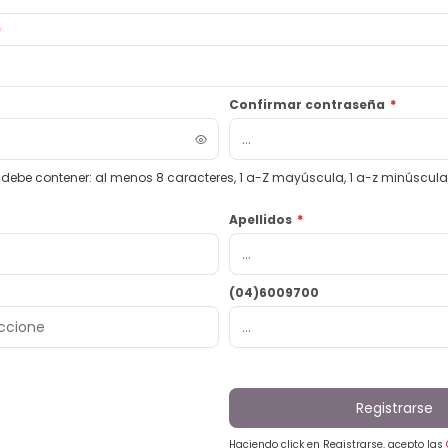
*
Confirmar contraseña
*
debe contener: al menos 8 caracteres, 1 a-Z mayúscula, 1 a-z minúscula, 1
Apellidos
*
(04)6009700
Registrarse
Haciendo click en Registrarse, acepto las