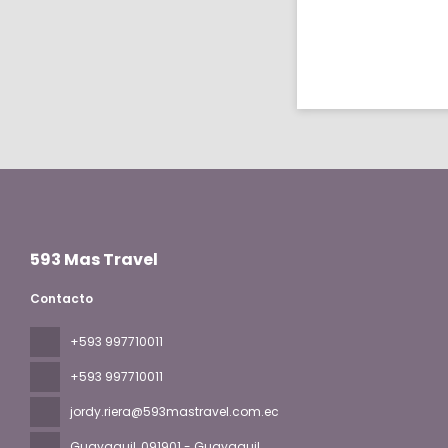
593 Mas Travel
Contacto
+593 997710011
+593 997710011
jordy.riera@593mastravel.com.ec
Guayaquil
, 091901 - Guayaquil